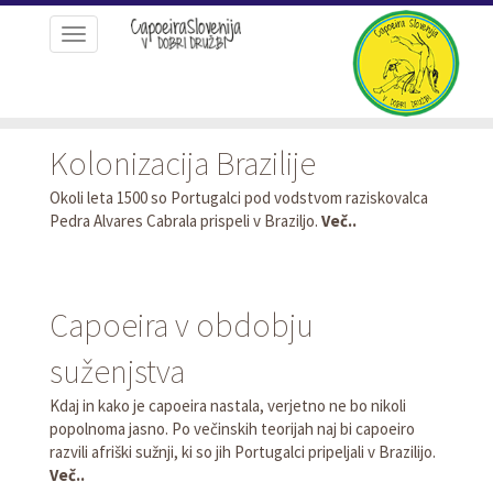
Toggle
navigation
Kolonizacija Brazilije
Okoli leta 1500 so Portugalci pod vodstvom raziskovalca
Pedra Alvares Cabrala prispeli v Braziljo.
Več..
Capoeira v obdobju
suženjstva
Kdaj in kako je capoeira nastala, verjetno ne bo nikoli
popolnoma jasno. Po večinskih teorijah naj bi capoeiro
razvili afriški sužnji, ki so jih Portugalci pripeljali v Brazilijo.
Več..