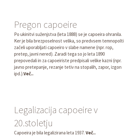
Pregon capoeire
Po ukinitvi suženjstva (leta 1888) se je capoeira ohranila.
Ker je bila brezposelnost velika, so predvsem temnopolti
začeli uporabljati capoeiro v slabe namene (npr. rop,
pretep, javni nered). Zaradi tega so jo leta 1890
prepovedali in za capoeiriste predpisali velike kazni (npr.
javno pretepanje, rezanje tetiv na stopalih, zapor, izgon
ipd.).
Več..
Legalizacija capoeire v
20.stoletju
Capoeira je bila legalizirana leta 1937.
Več..